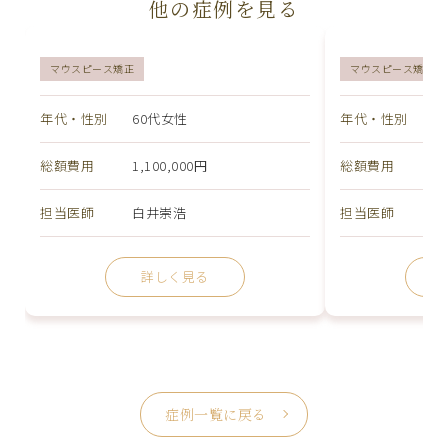
他の症例を見る
マウスピース矯正
マウスピース矯正
年代・性別
60代女性
年代・性別
4
総額費用
1,100,000円
総額費用
1,
担当医師
白井崇浩
担当医師
白
症例一覧に戻る