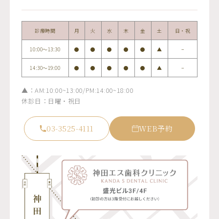
診療時間
月
火
水
木
金
土
日・祝
10:00〜13:30
●
●
●
●
●
▲
−
14:30〜19:00
●
●
●
●
●
▲
−
▲：AM:10:00~13:00/PM:14:00~18:00
休診日：日曜・祝日
03-3525-4111
WEB予約