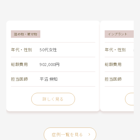
詰め物・被せ物
インプラント
オー
年代・性別
50代女性
年代・性別
5
総額費用
902,000円
総額費用
10
担当医師
平沼 伸知
担当医師
白
症例一覧を見る