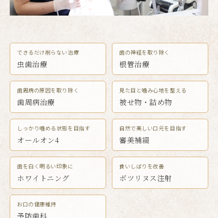
できるだけ削らない治療
歯の神経を取り除く
虫歯治療
根管治療
歯周病の原因を取り除く
見た目と噛み心地を整える
歯周病治療
被せ物・詰め物
しっかり噛める状態を目指す
自然で美しい口元を目指す
オールオン4
審美補綴
歯を白く明るい印象に
食いしばりを改善
ホワイトニング
ボツリヌス注射
お口の健康維持
予防歯科