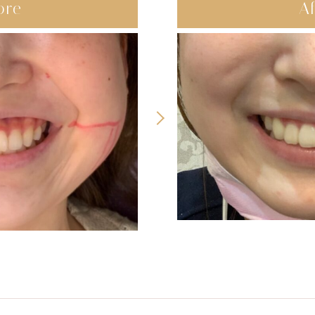
ore
Af