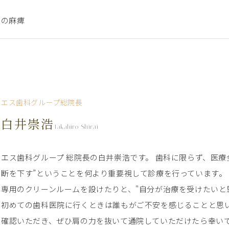
筋の麻痺
エス歯科グループ総院長
白井崇浩
Takahiro Shirai
エス歯科グループ 総院長の白井崇浩です。 歯科に限らず、医
断を下す”ということを何より重要視して診療を行っています。
専用のクリーンルームを設けたりと、"自分が治療を受けたいと
初めての歯科医院に行くときは誰もがご不安を感じることと思い
確認いただき、ぜひ肩の力を抜いて通院していただけたら幸い