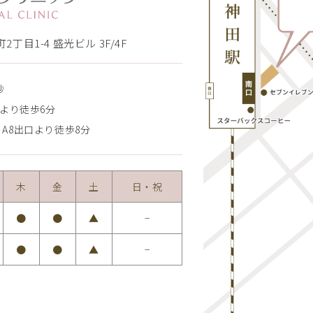
2丁目1-4 盛光ビル 3F/4F
秒
より徒歩6分
A8出口より徒歩8分
木
金
土
日・祝
●
●
▲
−
●
●
▲
−